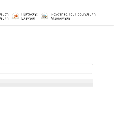
θευση
Πίστωσης
Ικανότητα Του Προμηθευτή
θευτή
Ελέγχου
Αξιολόγηση