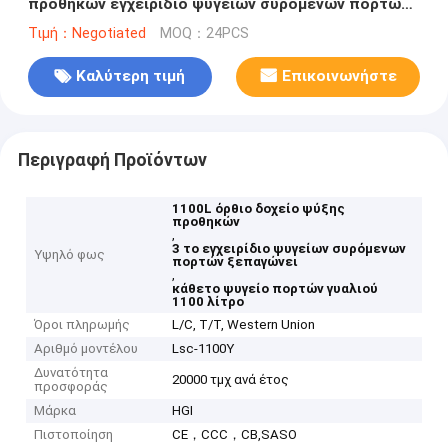
προθηκών εγχειρίδιο ψυγείων συρόμενων πορτών
ξεπαγώνει
Τιμή：Negotiated
MOQ：24PCS
Καλύτερη τιμή
Επικοινωνήστε
Περιγραφή Προϊόντων
1100L όρθιο δοχείο ψύξης
προθηκών
,
3 το εγχειρίδιο ψυγείων συρόμενων
Υψηλό φως
πορτών ξεπαγώνει
,
κάθετο ψυγείο πορτών γυαλιού
1100 λίτρο
Όροι πληρωμής
L/C, T/T, Western Union
Αριθμό μοντέλου
Lsc-1100Y
Δυνατότητα
20000 τμχ ανά έτος
προσφοράς
Μάρκα
HGI
Πιστοποίηση
CE，CCC，CB,SASO