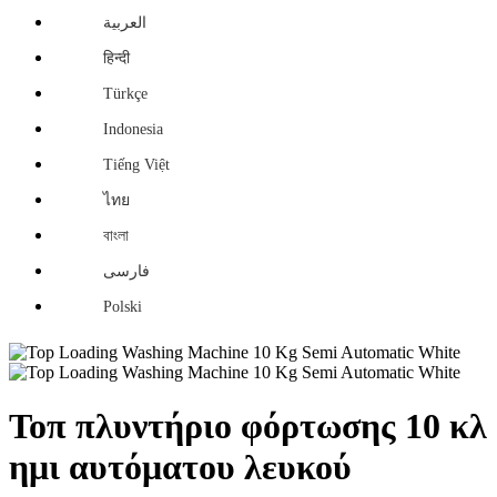
العربية
हिन्दी
Türkçe
Indonesia
Tiếng Việt
ไทย
বাংলা
فارسی
Polski
Τοπ πλυντήριο φόρτωσης 10 κλ
ημι αυτόματου λευκού