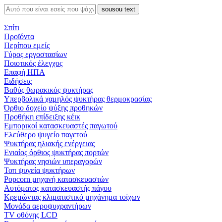
sousou text
Σπίτι
Προϊόντα
Περίπου εμείς
Γύρος εργοστασίων
Ποιοτικός έλεγχος
Επαφή ΗΠΑ
Ειδήσεις
Βαθύς θωρακικός ψυκτήρας
Υπερβολικά χαμηλός ψυκτήρας θερμοκρασίας
Όρθιο δοχείο ψύξης προθηκών
Προθήκη επίδειξης κέικ
Εμπορικοί κατασκευαστές παγωτού
Ελεύθερο ψυγείο παγετού
Ψυκτήρας ηλιακής ενέργειας
Ενιαίος όρθιος ψυκτήρας πορτών
Ψυκτήρας νησιών υπεραγορών
Τοπ ψυγεία ψυκτήρων
Popcorn μηχανή κατασκευαστών
Αυτόματος κατασκευαστής πάγου
Κρεμώντας κλιματιστικό μηχάνημα τοίχων
Μονάδα αεροψυχραντήρων
TV οθόνης LCD