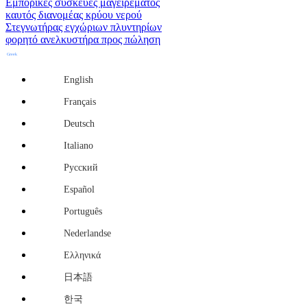
Εμπορικές συσκευές μαγειρέματος
καυτός διανομέας κρύου νερού
Στεγνωτήρας εγχώριων πλυντηρίων
φορητό ανελκυστήρα προς πώληση
Greek
English
Français
Deutsch
Italiano
Русский
Español
Português
Nederlandse
Ελληνικά
日本語
한국