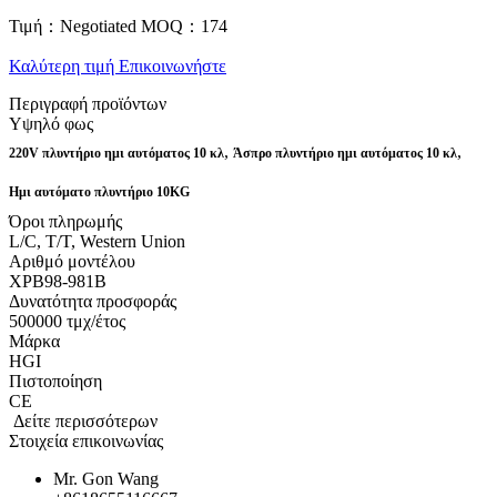
Τιμή：Negotiated
MOQ：174
Καλύτερη τιμή
Επικοινωνήστε
Περιγραφή προϊόντων
Υψηλό φως
,
,
220V πλυντήριο ημι αυτόματος 10 κλ
Άσπρο πλυντήριο ημι αυτόματος 10 κλ
Ημι αυτόματο πλυντήριο 10KG
Όροι πληρωμής
L/C, T/T, Western Union
Αριθμό μοντέλου
XPB98-981B
Δυνατότητα προσφοράς
500000 τμχ/έτος
Μάρκα
HGI
Πιστοποίηση
CE
Δείτε περισσότερων
Στοιχεία επικοινωνίας
Mr. Gon Wang