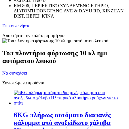
+8618655116667
RM 806, ΠΕΡΙΕΚΤΙΚΌ ΣΥΝΔΕΜΈΝΟ ΚΤΉΡΙΟ,
ΔΙΑΤΟΜΉ DONGFANG AVE & DAYU RD, XINZHAN
DIST, HEFEI, ΚΊΝΑ
Επικοινωνήστε
Αποκτήστε την καλύτερη τιμή για
Τοπ πλυντήριο φόρτωσης 10 κλ ημι
αυτόματου λευκού
Να συνεχίσει
Συνιστώμενα προϊόντα
6KG πλήρως αυτόματο διαφανές
κάλυμμα από ανοξείδωτο χάλυβα