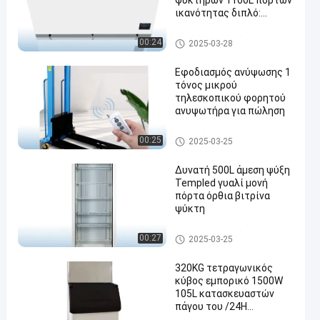
ψυκτήρων 1100L πορτών
ικανότητας διπλό:
BD/Because-1100
Βαθύς θωρακικός ψυκτήρας
00:24
2025-03-28
Εφοδιασμός ανύψωσης 1
τόνος μικρού
τηλεσκοπικού φορητού
ανυψωτήρα για πώληση
en
φορητό ανελκυστήρα προς π
00:25
2025-03-25
ώληση
Δυνατή 500L άμεση ψύξη
Templed γυαλί μονή
πόρτα όρθια βιτρίνα
ψύκτη
Όρθιο δοχείο ψύξης προθηκ
00:27
2025-03-25
ών
320KG τετραγωνικός
κύβος εμπορικό 1500W
105L κατασκευαστών
πάγου του /24H
αυτόματος