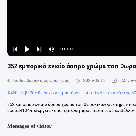
Loaded
:
0%
0:00
/
0:00
Play
Play
Play
Mute
Current
Duration
next
next
352 εμπορικό ενιαίο άσπρο χρώμα τοπ θωρ
Time
Βαθύς θωρακικός ψυκτήρας
2025-03-28
553 vie
#
458 Ltr βαθύς θωρακικός ψυκτήρας
#
κυβικός καταψύκτης 50
352 εμπορικό ενιαίο άσπρο χρώμα τοπ θωρακικών ψυκτήρων πορτ
ουσία R134a, ενέργεια - αποταμίευση, προστασία του περιβάλλοντ
Messages of visitor