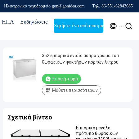
Ηλεκτρονικό ταχυδρομείο gon@gonidea.com
Τηλ. 86-551-62843085
ή ΗΠΑ
Εκδηλώσεις


Ζητήστε ένα απόσπασμα
352 εμπορικό ενιαίο άσπρο χρώμα τοπ
θωρακικών ψυκτήρων πορτών λίτρου
Επαφή τώρα
Μάθετε περισσότερων
Σχετικά βίντεο
Εμπορικό μεγάλο
πρότυπο θωρακικών