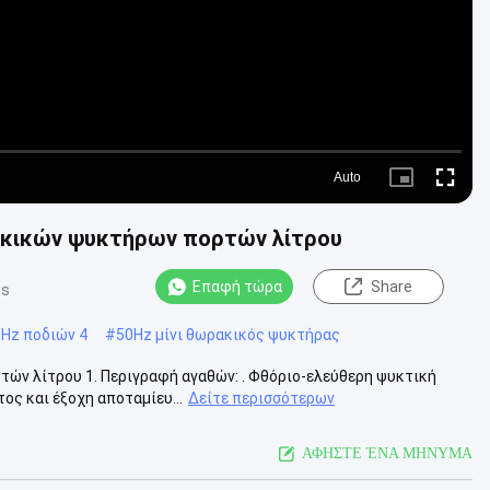
Auto
Picture-
Fullscre
in-
Picture
ακικών ψυκτήρων πορτών λίτρου
Επαφή τώρα
Share
ws
Hz ποδιών 4
#
50Hz μίνι θωρακικός ψυκτήρας
ών λίτρου 1. Περιγραφή αγαθών: . Φθόριο-ελεύθερη ψυκτική
ος και έξοχη αποταμίευ...
Δείτε περισσότερων
ΑΦΗΣΤΕ ΈΝΑ ΜΗΝΥΜΑ